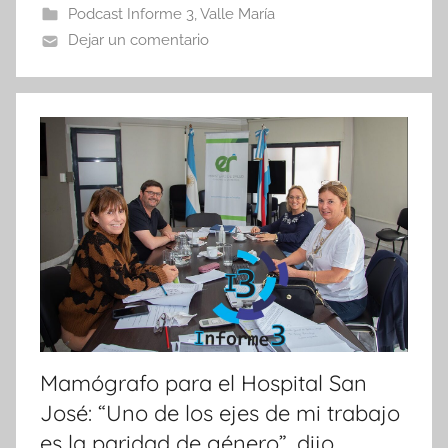
b
A
ar
Podcast Informe 3
,
Valle María
o
p
tir
Dejar un comentario
o
p
k
Mamógrafo para el Hospital San
José: “Uno de los ejes de mi trabajo
es la paridad de género”, dijo