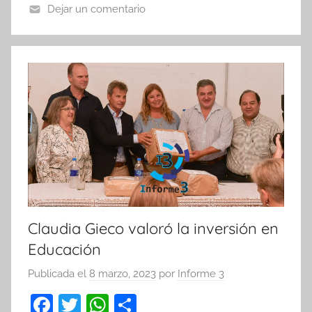
o
p
tir
Dejar un comentario
o
p
k
Claudia Gieco valoró la inversión en
Educación
Publicada el
8 marzo, 2023
por
Informe 3
F
T
W
C