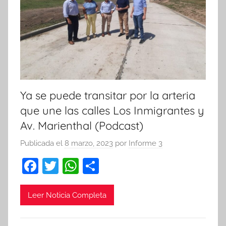
Ya se puede transitar por la arteria
que une las calles Los Inmigrantes y
Av. Marienthal (Podcast)
Publicada el
8 marzo, 2023
por
Informe 3
F
T
W
C
a
w
h
o
c
itt
at
m
Leer Noticia Completa
e
er
s
p