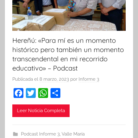
Hereñú: «Para mí es un momento
histórico pero también un momento
transcendental en mi recorrido
educativo» – Podcast
Publicada el
8 marzo, 2023
por
Informe 3
F
T
W
C
a
w
h
o
c
itt
at
m
Leer Noticia Completa
e
er
s
p
b
A
ar
Podcast Informe 3
,
Valle María