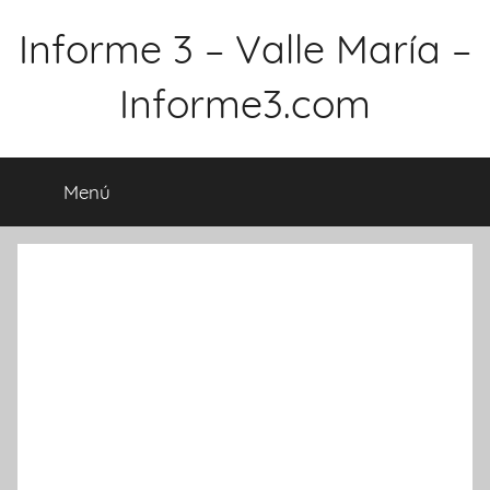
Saltar
Informe 3 – Valle María –
al
contenido
Informe3.com
Menú