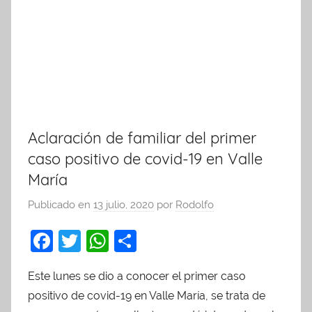
Aclaración de familiar del primer
caso positivo de covid-19 en Valle
María
Publicado en
13 julio, 2020
por
Rodolfo
F
T
W
C
a
w
h
o
Este lunes se dio a conocer el primer caso
c
itt
at
m
positivo de covid-19 en Valle María, se trata de
e
er
s
p