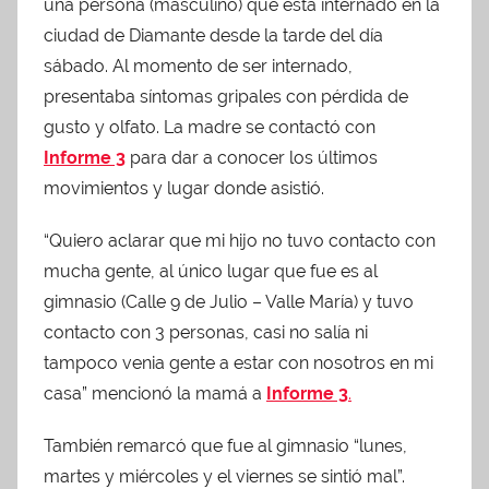
una persona (masculino) que está internado en la
b
A
ar
ciudad de Diamante desde la tarde del día
o
p
tir
sábado. Al momento de ser internado,
o
p
presentaba síntomas gripales con pérdida de
k
gusto y olfato. La madre se contactó con
Informe 3
para dar a conocer los últimos
movimientos y lugar donde asistió.
“Quiero aclarar que mi hijo no tuvo contacto con
mucha gente, al único lugar que fue es al
gimnasio (Calle 9 de Julio – Valle María) y tuvo
contacto con 3 personas, casi no salía ni
tampoco venia gente a estar con nosotros en mi
casa” mencionó la mamá a
Informe 3
.
También remarcó que fue al gimnasio “lunes,
martes y miércoles y el viernes se sintió mal”.