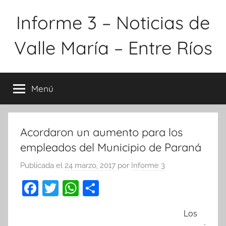
Saltar
Informe 3 – Noticias de
al
contenido
Valle María – Entre Ríos
Menú
Acordaron un aumento para los
empleados del Municipio de Paraná
Publicada el
24 marzo, 2017
por
Informe 3
F
T
W
C
a
w
h
o
Los
c
itt
at
m