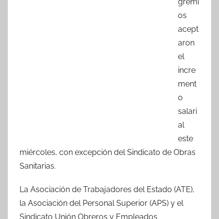
gremi
e
er
s
p
os
b
A
ar
acept
o
p
tir
aron
o
p
el
k
incre
ment
o
salari
al
este
miércoles, con excepción del Sindicato de Obras
Sanitarias.
La Asociación de Trabajadores del Estado (ATE),
la Asociación del Personal Superior (APS) y el
Sindicato Unión Obreros y Empleados