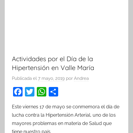
Actividades por el Día de la
Hipertensión en Valle María
Publicada el
7 mayo, 2019
por
Andrea
F
T
W
C
a
w
h
o
Este viernes 17 de mayo se conmemora el día de
c
itt
at
m
lucha contra la Hipertensión Arterial, uno de los
e
er
s
p
mayores problemas en materia de Salud que
b
A
ar
tiene nuestro país.