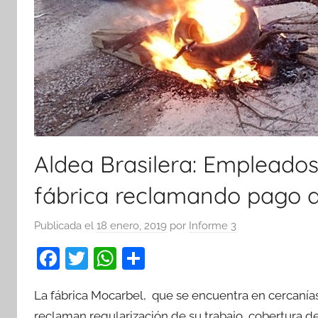
Aldea Brasilera: Empleado
fábrica reclamando pago 
Publicada el
18 enero, 2019
por
Informe 3
F
T
W
C
a
w
h
o
La fábrica Mocarbel, que se encuentra en cercanías
c
itt
at
m
reclaman regularización de su trabajo, cobertura d