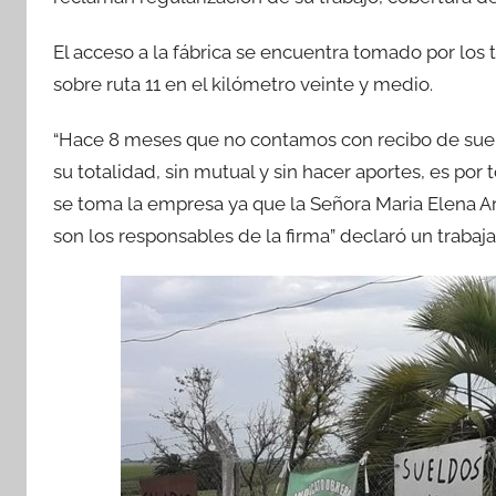
e
er
s
p
b
A
ar
El acceso a la fábrica se encuentra tomado por los 
o
p
tir
sobre ruta 11 en el kilómetro veinte y medio.
o
p
“Hace 8 meses que no contamos con recibo de suel
k
su totalidad, sin mutual y sin hacer aportes, es po
se toma la empresa ya que la Señora Maria Elena Ard
son los responsables de la firma” declaró un traba