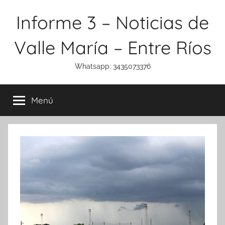
Saltar
Informe 3 – Noticias de
al
contenido
Valle María – Entre Ríos
Whatsapp: 3435073376
Menú