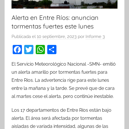
Alerta en Entre Ríos: anuncian
tormentas fuertes este lunes
Publicada el
10 septiembre, 2023
por
Informe 3
F
T
W
C
a
w
h
o
El Servicio Meteorológico Nacional -SMN- emitió
c
itt
at
m
un alerta amarillo por tormentas fuertes para
e
er
s
p
Entre Ríos. La advertencia rige para este lunes
b
A
ar
entre la mañana y la tarde. Se prevé que de cara
o
p
tir
al martes cese el alerta, pero continúe inestable.
o
p
Los 17 departamentos de Entre Ríos están bajo
k
alerta. El área será afectada por tormentas
aisladas de variada intensidad, algunas de las