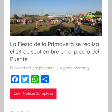
La Fiesta de la Primavera se realiza
el 24 de septiembre en el predio del
Puente
Publicada el
7 septiembre, 2023
por
Informe 3
F
T
W
C
a
w
h
o
c
itt
at
m
Leer Noticia Completa
e
er
s
p
b
A
ar