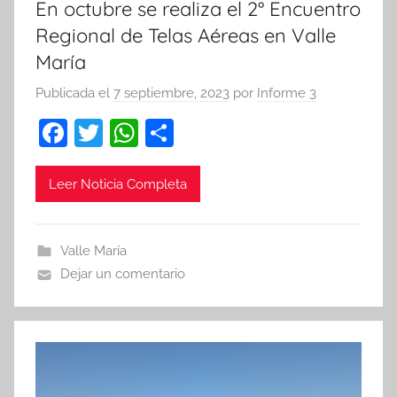
En octubre se realiza el 2° Encuentro
Regional de Telas Aéreas en Valle
María
Publicada el
7 septiembre, 2023
por
Informe 3
F
T
W
C
a
w
h
o
c
itt
at
m
Leer Noticia Completa
e
er
s
p
b
A
ar
Valle María
o
p
tir
Dejar un comentario
o
p
k