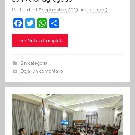
Publicada el
7 septiembre, 2023
por
Informe 3
F
T
W
C
a
w
h
o
c
itt
at
m
Leer Noticia Completa
e
er
s
p
b
A
ar
Sin categoría
o
p
tir
Dejar un comentario
o
p
k