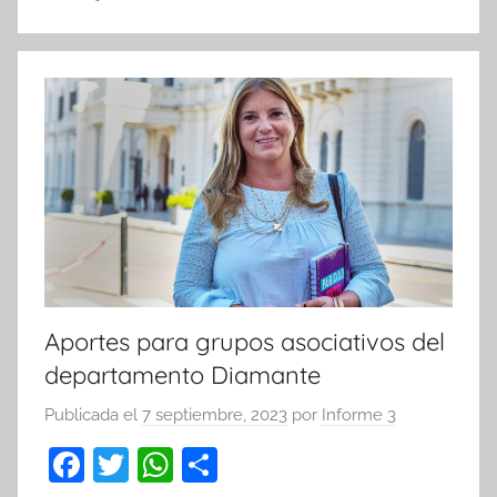
o
p
k
Aportes para grupos asociativos del
departamento Diamante
Publicada el
7 septiembre, 2023
por
Informe 3
F
T
W
C