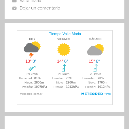
Valle María
o
p
tir
Dejar un comentario
o
p
k