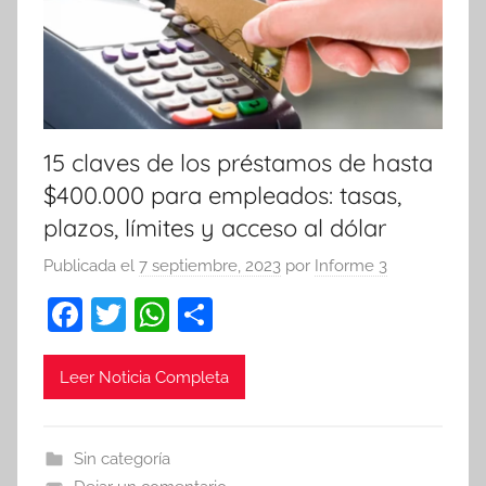
15 claves de los préstamos de hasta
$400.000 para empleados: tasas,
plazos, límites y acceso al dólar
Publicada el
7 septiembre, 2023
por
Informe 3
F
T
W
C
a
w
h
o
c
itt
at
m
Leer Noticia Completa
e
er
s
p
b
A
ar
Sin categoría