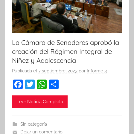
La Cámara de Senadores aprobó la
creación del Régimen Integral de
Niñez y Adolescencia
Publicada el
7 septiembre, 2023
por
Informe 3
F
T
W
C
a
w
h
o
c
itt
at
m
Leer Noticia Completa
e
er
s
p
b
A
ar
Sin categoría
o
p
tir
Dejar un comentario