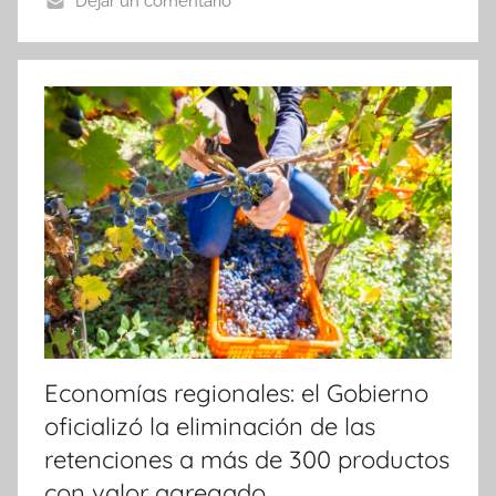
o
p
tir
Dejar un comentario
o
p
k
Economías regionales: el Gobierno
oficializó la eliminación de las
retenciones a más de 300 productos
con valor agregado