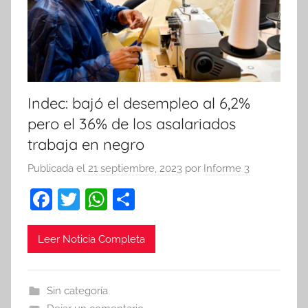
Indec: bajó el desempleo al 6,2%
pero el 36% de los asalariados
trabaja en negro
Publicada el
21 septiembre, 2023
por
Informe 3
F
T
W
C
a
w
h
o
c
itt
at
m
Leer Noticia Completa
e
er
s
p
b
A
ar
Sin categoría