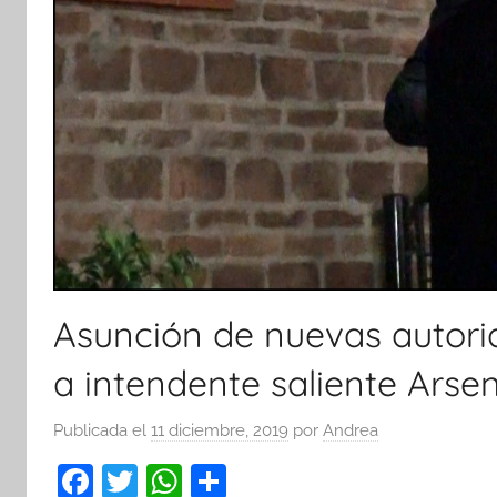
Asunción de nuevas autorid
a intendente saliente Ars
Publicada el
11 diciembre, 2019
por
Andrea
F
T
W
C