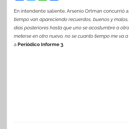
a
w
h
o
En intendente saliente, Arsenio Ortman concurrió 
c
itt
at
m
tiempo van apareciendo recuerdos, buenos y malos, 
e
er
s
p
días posteriores hasta que uno se acostumbre a otro 
b
A
ar
meterse en otro nuevo, no se cuanto tiempo me va a 
o
p
tir
a
Periódico Informe 3
.
o
p
k