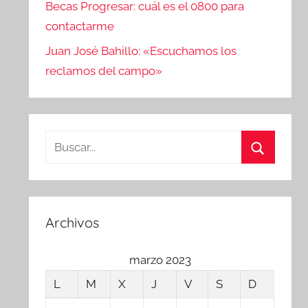
Becas Progresar: cuál es el 0800 para
contactarme
Juan José Bahillo: «Escuchamos los
reclamos del campo»
Buscar:
Buscar
Archivos
marzo 2023
L
M
X
J
V
S
D