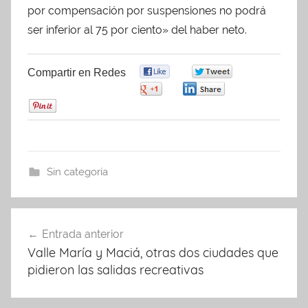
por compensación por suspensiones no podrá
ser inferior al 75 por ciento» del haber neto.
Compartir en Redes
0
0
0
0
0
Sin categoría
Entrada anterior
Navegación
Valle María y Maciá, otras dos ciudades que
de
pidieron las salidas recreativas
entradas