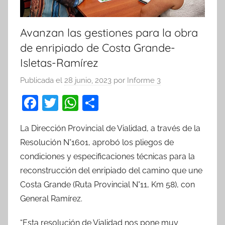
Avanzan las gestiones para la obra
de enripiado de Costa Grande-
Isletas-Ramírez
Publicada el
28 junio, 2023
por
Informe 3
F
T
W
C
a
w
h
o
La Dirección Provincial de Vialidad, a través de la
c
itt
at
m
Resolución N°1601, aprobó los pliegos de
e
er
s
p
condiciones y especificaciones técnicas para la
b
A
ar
reconstrucción del enripiado del camino que une
o
p
tir
Costa Grande (Ruta Provincial N°11, Km 58), con
o
p
General Ramírez.
k
“Esta resolución de Vialidad nos pone muy