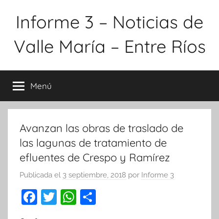
Saltar
Informe 3 – Noticias de
al
contenido
Valle María – Entre Ríos
Menú
Avanzan las obras de traslado de
las lagunas de tratamiento de
efluentes de Crespo y Ramírez
Publicada el
3 septiembre, 2018
por
Informe 3
F
T
W
C
a
w
h
o