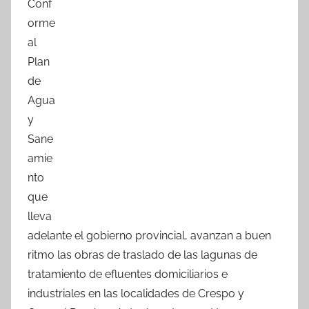
Conf
c
itt
at
m
orme
e
er
s
p
al
b
A
ar
Plan
o
p
tir
de
o
p
Agua
k
y
Sane
amie
nto
que
lleva
adelante el gobierno provincial, avanzan a buen
ritmo las obras de traslado de las lagunas de
tratamiento de efluentes domiciliarios e
industriales en las localidades de Crespo y