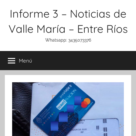
Saltar
Informe 3 – Noticias de
al
contenido
Valle María – Entre Ríos
Whatsapp: 3435073376
Menú