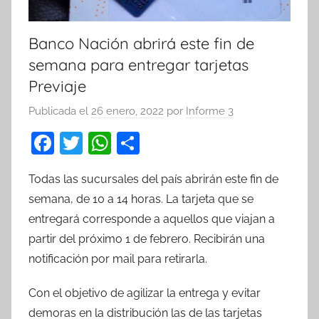
Banco Nación abrirá este fin de
semana para entregar tarjetas
Previaje
Publicada el
26 enero, 2022
por
Informe 3
F
T
W
C
a
w
h
o
Todas las sucursales del país abrirán este fin de
c
itt
at
m
semana, de 10 a 14 horas. La tarjeta que se
e
er
s
p
entregará corresponde a aquellos que viajan a
b
A
ar
partir del próximo 1 de febrero. Recibirán una
o
p
tir
notificación por mail para retirarla.
o
p
Con el objetivo de agilizar la entrega y evitar
k
demoras en la distribución las de las tarjetas