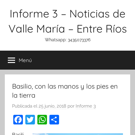
Saltar
Informe 3 – Noticias de
al
contenido
Valle María – Entre Ríos
Whatsapp: 3435073376
Menú
Basilio, con las manos y los pies en
la tierra
Publicada el
25 junio, 2018
por
Informe 3
F
T
W
C
a
w
h
o
Basili