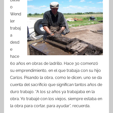
c
itt
at
m
o
e
er
s
p
Wend
b
A
ar
ler
o
p
tir
trabaj
o
p
a
k
desd
e
hace
60 años en obras de ladrillo. Hace 30 comenzó
su emprendimiento, en el que trabaja con su hijo
Carlos. Pisando la obra, como le dicen, uno se da
cuenta del sacrificio que significan tantos años de
duro trabajo. “A los 12 años ya trabajaba en la
obra. Yo trabajé con los viejos, siempre estaba en
la obra para cortar, para ayudar”, recuerda.