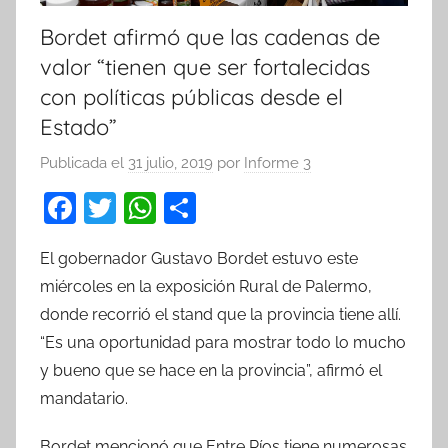
Bordet afirmó que las cadenas de
valor “tienen que ser fortalecidas
con políticas públicas desde el
Estado”
Publicada el
31 julio, 2019
por
Informe 3
F
T
W
C
a
w
h
o
El gobernador Gustavo Bordet estuvo este
c
itt
at
m
miércoles en la exposición Rural de Palermo,
e
er
s
p
donde recorrió el stand que la provincia tiene allí.
b
A
ar
“Es una oportunidad para mostrar todo lo mucho
o
p
tir
y bueno que se hace en la provincia”, afirmó el
o
p
mandatario.
k
Bordet mencionó que Entre Ríos tiene numerosas