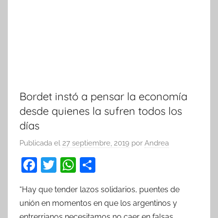
Bordet instó a pensar la economía
desde quienes la sufren todos los
días
Publicada el
27 septiembre, 2019
por
Andrea
F
T
W
C
a
w
h
o
“Hay que tender lazos solidarios, puentes de
c
itt
at
m
unión en momentos en que los argentinos y
e
er
s
p
entrerrianos necesitamos no caer en falsas