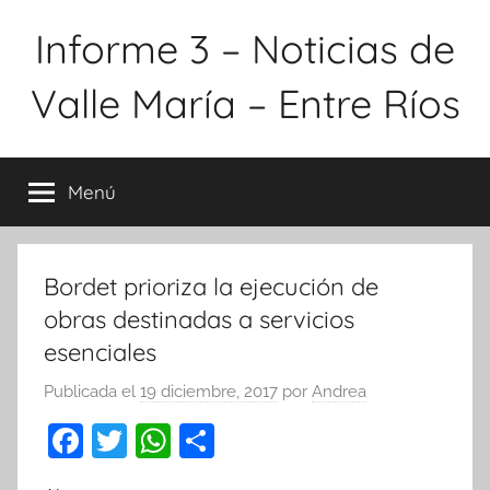
Saltar
Informe 3 – Noticias de
al
contenido
Valle María – Entre Ríos
Menú
Bordet prioriza la ejecución de
obras destinadas a servicios
esenciales
Publicada el
19 diciembre, 2017
por
Andrea
F
T
W
C
a
w
h
o