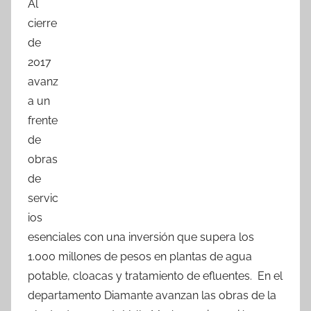
Al
c
itt
at
m
cierre
e
er
s
p
de
b
A
ar
2017
o
p
tir
avanz
o
p
a un
k
frente
de
obras
de
servic
ios
esenciales con una inversión que supera los
1.000 millones de pesos en plantas de agua
potable, cloacas y tratamiento de efluentes. En el
departamento Diamante avanzan las obras de la