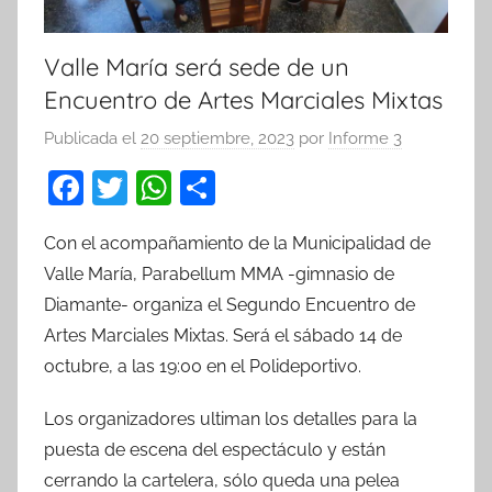
Valle María será sede de un
Encuentro de Artes Marciales Mixtas
Publicada el
20 septiembre, 2023
por
Informe 3
F
T
W
C
a
w
h
o
Con el acompañamiento de la Municipalidad de
c
itt
at
m
Valle María, Parabellum MMA -gimnasio de
e
er
s
p
Diamante- organiza el Segundo Encuentro de
b
A
ar
Artes Marciales Mixtas. Será el sábado 14 de
o
p
tir
octubre, a las 19:00 en el Polideportivo.
o
p
Los organizadores ultiman los detalles para la
k
puesta de escena del espectáculo y están
cerrando la cartelera, sólo queda una pelea