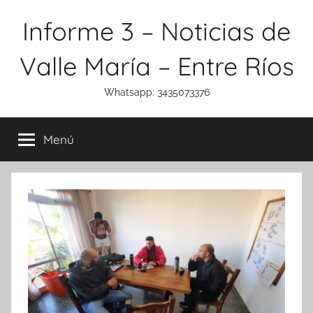
Saltar
Informe 3 – Noticias de
al
contenido
Valle María – Entre Ríos
Whatsapp: 3435073376
Menú