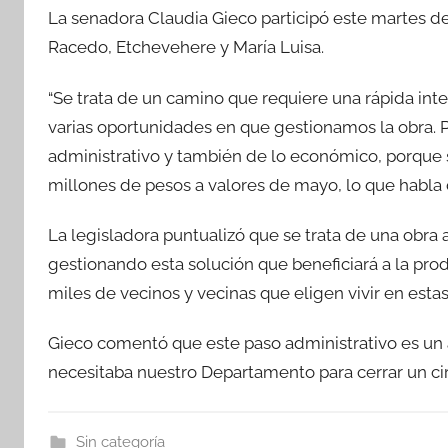
La senadora Claudia Gieco participó este martes de l
c
itt
at
m
Racedo, Etchevehere y María Luisa.
e
er
s
p
b
A
ar
“Se trata de un camino que requiere una rápida in
o
p
tir
varias oportunidades en que gestionamos la obra. P
o
p
administrativo y también de lo económico, porque
k
millones de pesos a valores de mayo, lo que habla d
La legisladora puntualizó que se trata de una obr
gestionando esta solución que beneficiará a la pr
miles de vecinos y vecinas que eligen vivir en es
Gieco comentó que este paso administrativo es un a
necesitaba nuestro Departamento para cerrar un cir
Sin categoría