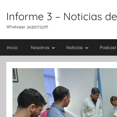
Saltar
al
Informe 3 – Noticias de
contenido
Whatsapp: 3435073376
Inicio
Nosotros
Noticias
Podcast