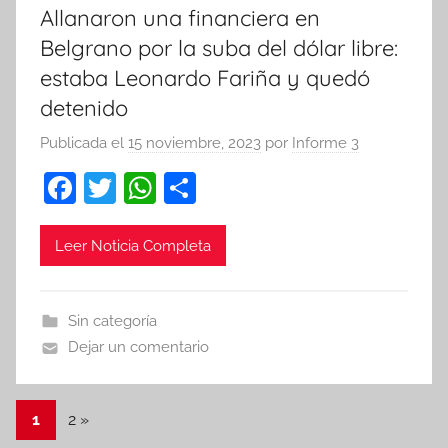
Allanaron una financiera en
Belgrano por la suba del dólar libre:
estaba Leonardo Fariña y quedó
detenido
Publicada el
15 noviembre, 2023
por
Informe 3
F
T
W
C
a
w
h
o
c
itt
at
m
Leer Noticia Completa
e
er
s
p
b
A
ar
Sin categoría
o
p
tir
Dejar un comentario
o
p
k
Navegación
Entradas
1
2
»
siguientes