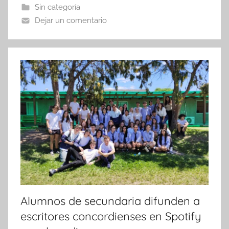
b
A
ar
Sin categoría
o
p
tir
Dejar un comentario
o
p
k
Alumnos de secundaria difunden a
escritores concordienses en Spotify