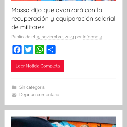
Massa dijo que avanzará con la
recuperación y equiparación salarial
de militares
Publicada el
15 noviembre, 2023
por
Informe 3
F
T
W
C
a
w
h
o
c
itt
at
m
Leer Noticia Completa
e
er
s
p
b
A
ar
Sin categoría
o
p
tir
Dejar un comentario
o
p
k