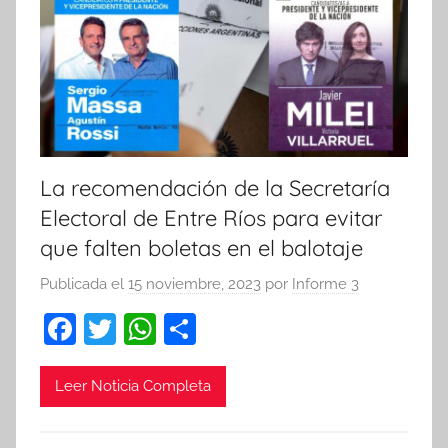
La recomendación de la Secretaría
Electoral de Entre Ríos para evitar
que falten boletas en el balotaje
Publicada el
15 noviembre, 2023
por
Informe 3
F
T
W
C
a
w
h
o
c
itt
at
m
Leer Noticia Completa
e
er
s
p