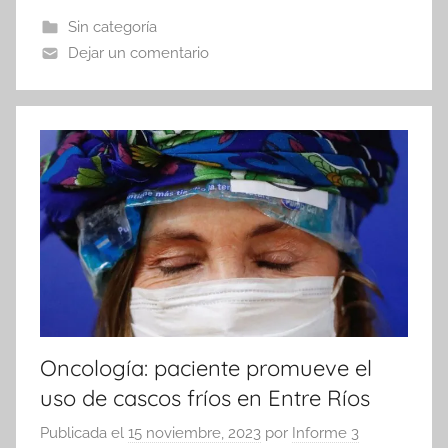
b
A
ar
Sin categoría
o
p
tir
Dejar un comentario
o
p
k
Oncología: paciente promueve el
uso de cascos fríos en Entre Ríos
Publicada el
15 noviembre, 2023
por
Informe 3