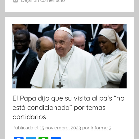
o
p
tir
Dejar un comentario
o
p
k
El Papa dijo que su visita al país “no
está condicionada” por temas
partidarios
Publicada el
15 noviembre, 2023
por
Informe 3