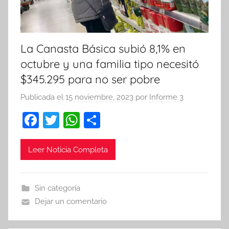
La Canasta Básica subió 8,1% en
octubre y una familia tipo necesitó
$345.295 para no ser pobre
Publicada el
15 noviembre, 2023
por
Informe 3
F
T
W
C
a
w
h
o
c
itt
at
m
Leer Noticia Completa
e
er
s
p
b
A
ar
Sin categoría
o
p
tir
Dejar un comentario
o
p