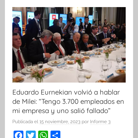
k
Eduardo Eurnekian volvió a hablar
de Milei: “Tengo 3.700 empleados en
mi empresa y uno salió fallado”
Publicada el
15 noviembre, 2023
por
Informe 3
F
T
W
C