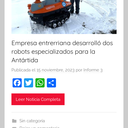
Empresa entrerriana desarrolló dos
robots especializados para la
Antártida
Publicada el
15 noviembre, 2023
por
Informe 3
F
T
W
C
a
w
h
o
c
itt
at
m
Leer Noticia Completa
e
er
s
p
b
A
ar
Sin categoría