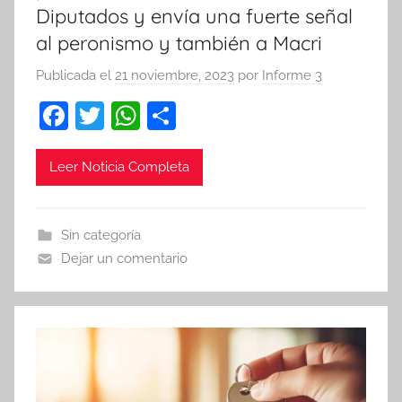
Diputados y envía una fuerte señal
al peronismo y también a Macri
Publicada el
21 noviembre, 2023
por
Informe 3
F
T
W
C
a
w
h
o
c
itt
at
m
Leer Noticia Completa
e
er
s
p
b
A
ar
Sin categoría
o
p
tir
Dejar un comentario
o
p
k