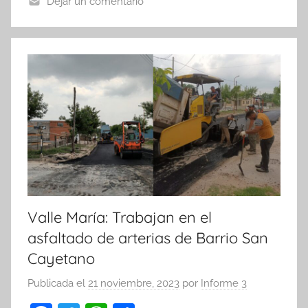
o
p
tir
Dejar un comentario
o
p
k
Valle María: Trabajan en el
asfaltado de arterias de Barrio San
Cayetano
Publicada el
21 noviembre, 2023
por
Informe 3