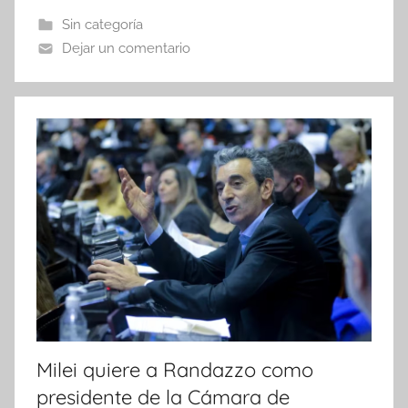
b
A
ar
Sin categoría
o
p
tir
Dejar un comentario
o
p
k
Milei quiere a Randazzo como
presidente de la Cámara de