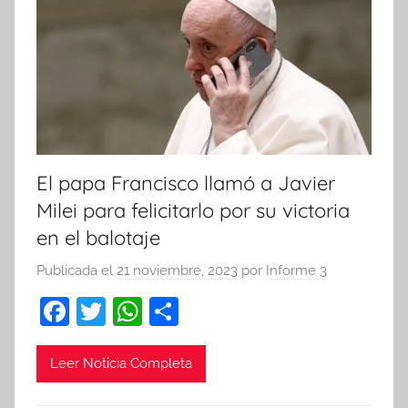
El papa Francisco llamó a Javier
Milei para felicitarlo por su victoria
en el balotaje
Publicada el
21 noviembre, 2023
por
Informe 3
F
T
W
C
a
w
h
o
c
itt
at
m
Leer Noticia Completa
e
er
s
p