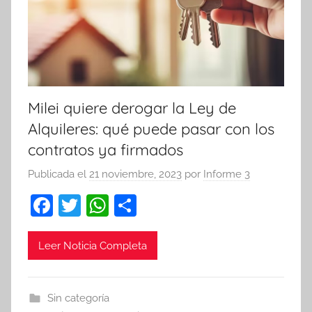
Milei quiere derogar la Ley de
Alquileres: qué puede pasar con los
contratos ya firmados
Publicada el
21 noviembre, 2023
por
Informe 3
F
T
W
C
a
w
h
o
c
itt
at
m
Leer Noticia Completa
e
er
s
p
b
A
ar
Sin categoría