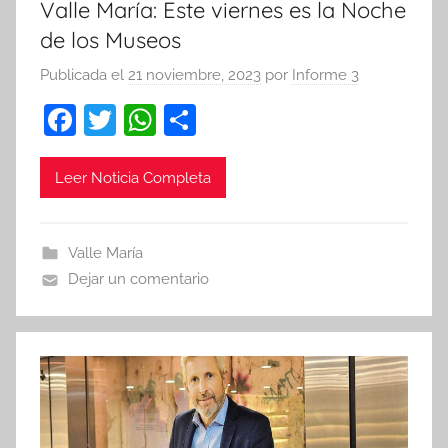
Valle María: Este viernes es la Noche
de los Museos
Publicada el
21 noviembre, 2023
por
Informe 3
F
T
W
C
a
w
h
o
c
itt
at
m
Leer Noticia Completa
e
er
s
p
b
A
ar
Valle María
o
p
tir
Dejar un comentario
o
p
k