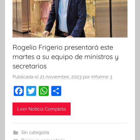
Rogelio Frigerio presentará este
martes a su equipo de ministros y
secretarios
Publicada el
21 noviembre, 2023
por
Informe 3
F
T
W
C
a
w
h
o
c
itt
at
m
Leer Noticia Completa
e
er
s
p
b
A
ar
Sin categoría