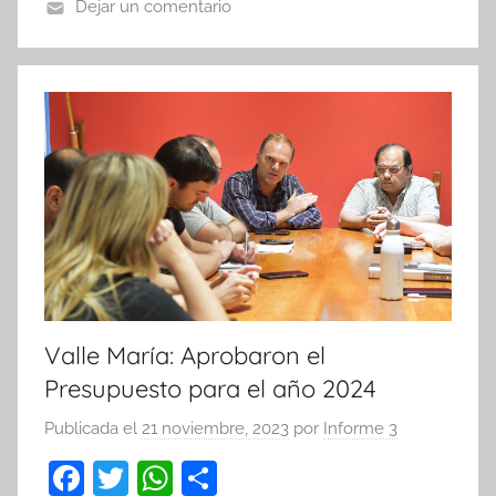
o
p
tir
Dejar un comentario
o
p
k
Valle María: Aprobaron el
Presupuesto para el año 2024
Publicada el
21 noviembre, 2023
por
Informe 3
F
T
W
C