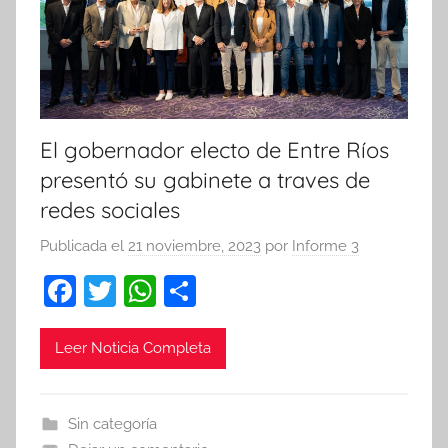
El gobernador electo de Entre Ríos
presentó su gabinete a traves de
redes sociales
Publicada el
21 noviembre, 2023
por
Informe 3
F
T
W
C
a
w
h
o
c
itt
at
m
Leer Noticia Completa
e
er
s
p
b
A
ar
Sin categoría