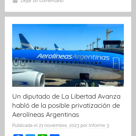
o
p
tir
Dejar un comentario
o
p
k
Un diputado de La Libertad Avanza
habló de la posible privatización de
Aerolíneas Argentinas
Publicada el
21 noviembre, 2023
por
Informe 3