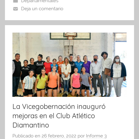
Departamentales
o
p
tir
Deja un comentario
o
p
k
La Vicegobernación inauguró
mejoras en el Club Atlético
Diamantino
Publicado en
26 febrero, 2022
por
Informe 3