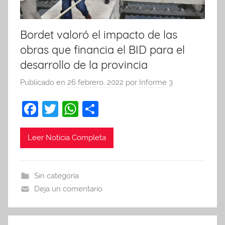
Bordet valoró el impacto de las
obras que financia el BID para el
desarrollo de la provincia
Publicado en
26 febrero, 2022
por
Informe 3
F
T
W
C
a
w
h
o
c
itt
at
m
Leer Noticia Completa
e
er
s
p
b
A
ar
Sin categoría
o
p
tir
Deja un comentario
o
p
k