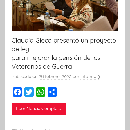
Claudia Gieco presentó un proyecto
de ley
para mejorar la pensión de los
Veteranos de Guerra
Publicado en
26 febrero, 2022
por
Informe 3
F
T
W
C
a
w
h
o
c
itt
at
m
Leer Noticia Completa
e
er
s
p
b
A
ar