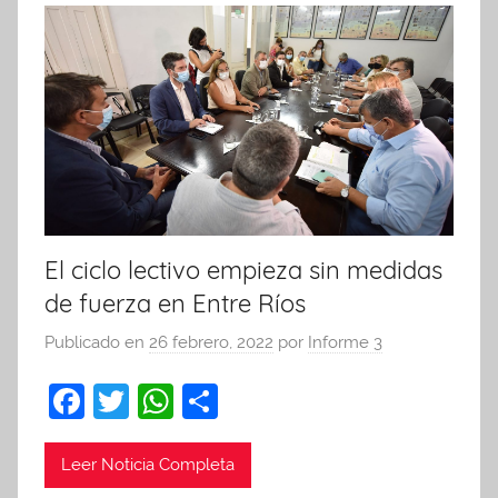
El ciclo lectivo empieza sin medidas
de fuerza en Entre Ríos
Publicado en
26 febrero, 2022
por
Informe 3
F
T
W
C
a
w
h
o
c
itt
at
m
Leer Noticia Completa