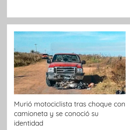
o
p
k
Murió motociclista tras choque con
camioneta y se conoció su
identidad