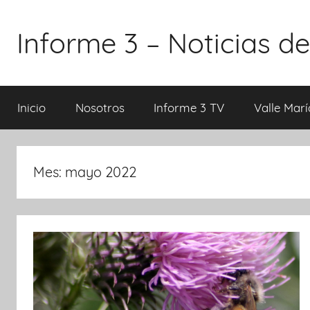
Saltar
al
Informe 3 – Noticias de
contenido
Inicio
Nosotros
Informe 3 TV
Valle Marí
Mes:
mayo 2022