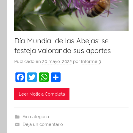
Día Mundial de las Abejas: se
festeja valorando sus aportes
Publicado en
20 mayo, 2022
por
Informe 3
F
T
W
C
a
w
h
o
c
itt
at
m
Leer Noticia Completa
e
er
s
p
b
A
ar
Sin categoría
o
p
tir
Deja un comentario