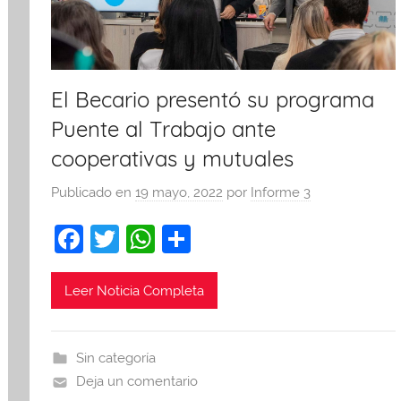
El Becario presentó su programa
Puente al Trabajo ante
cooperativas y mutuales
Publicado en
19 mayo, 2022
por
Informe 3
F
T
W
C
a
w
h
o
c
itt
at
m
Leer Noticia Completa
e
er
s
p
b
A
ar
Sin categoría
o
p
tir
Deja un comentario