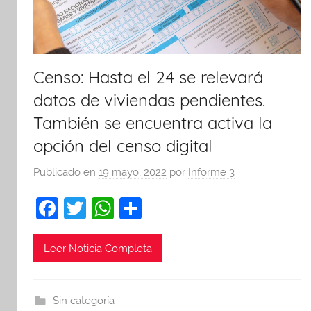
Censo: Hasta el 24 se relevará
datos de viviendas pendientes.
También se encuentra activa la
opción del censo digital
Publicado en
19 mayo, 2022
por
Informe 3
F
T
W
C
a
w
h
o
c
itt
at
m
Leer Noticia Completa
e
er
s
p
b
A
ar
Sin categoría