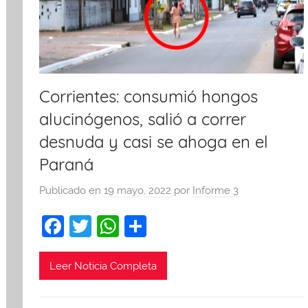
Corrientes: consumió hongos
alucinógenos, salió a correr
desnuda y casi se ahoga en el
Paraná
Publicado en
19 mayo, 2022
por
Informe 3
F
T
W
C
a
w
h
o
c
itt
at
m
Leer Noticia Completa
e
er
s
p