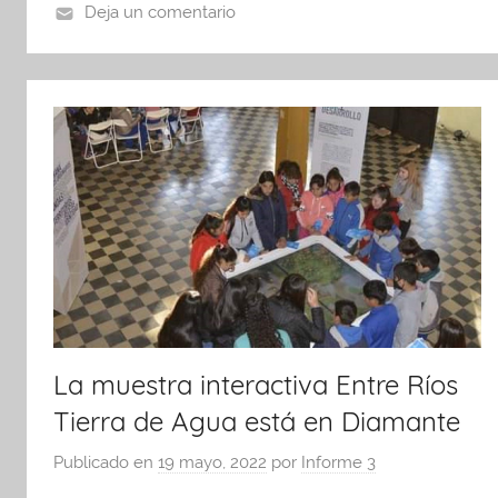
o
p
tir
Deja un comentario
o
p
k
La muestra interactiva Entre Ríos
Tierra de Agua está en Diamante
Publicado en
19 mayo, 2022
por
Informe 3