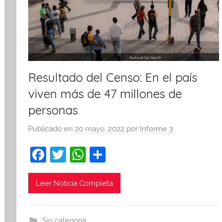
Resultado del Censo: En el país
viven más de 47 millones de
personas
Publicado en
20 mayo, 2022
por
Informe 3
F
T
W
C
a
w
h
o
c
itt
at
m
Leer Noticia Completa
e
er
s
p
b
A
ar
Sin categoría