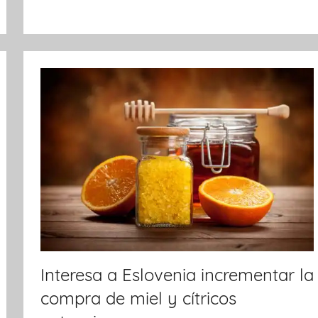
o
p
k
Interesa a Eslovenia incrementar la
compra de miel y cítricos