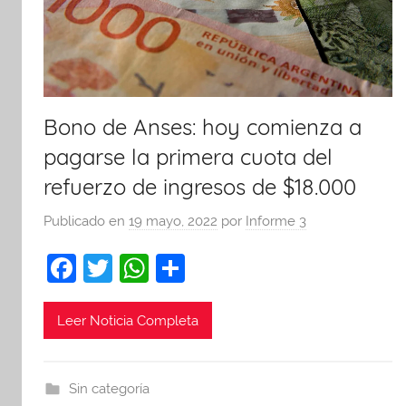
Bono de Anses: hoy comienza a
pagarse la primera cuota del
refuerzo de ingresos de $18.000
Publicado en
19 mayo, 2022
por
Informe 3
F
T
W
C
a
w
h
o
c
itt
at
m
Leer Noticia Completa
e
er
s
p
b
A
ar
Sin categoría