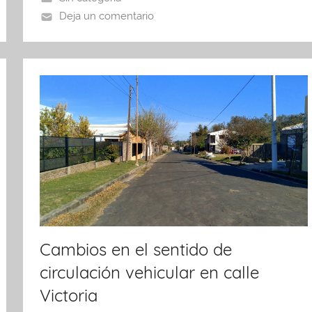
o
p
tir
Deja un comentario
o
p
k
Cambios en el sentido de
circulación vehicular en calle
Victoria