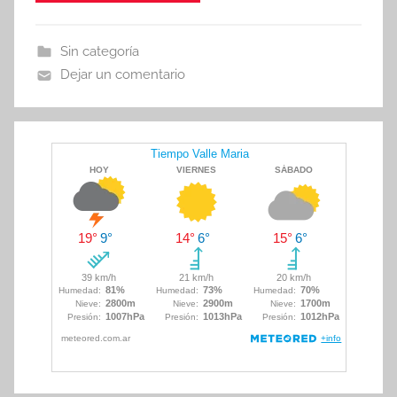
e
er
s
p
b
A
ar
Sin categoría
o
p
tir
Dejar un comentario
o
p
k