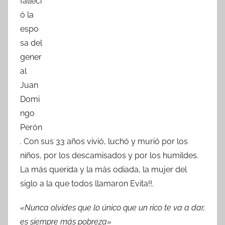
falleci
b
A
ar
ó la
o
p
tir
espo
o
p
sa del
k
gener
al
Juan
Domi
ngo
Perón
. Con sus 33 años vivió, luchó y murió por los
niños, por los descamisados y por los humildes.
La más querida y la más odiada, la mujer del
siglo a la que todos llamaron Evita!!.
«Nunca olvides que lo único que un rico te va a dar,
es siempre más pobreza»