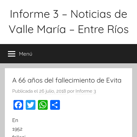
Saltar
Informe 3 – Noticias de
al
contenido
Valle María – Entre Ríos
Menú
A 66 años del fallecimiento de Evita
Publicada el
26 julio, 2018
por
Informe 3
F
T
W
C
a
w
h
o
En
c
itt
at
m
1952
e
er
s
p