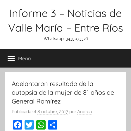
Saltar
Informe 3 – Noticias de
al
contenido
Valle María – Entre Ríos
Whatsapp: 3435073376
Menú
Adelantaron resultado de la
autopsia de la mujer de 81 años de
General Ramírez
Publicada el
8 octubre, 2017
por
Andrea
F
T
W
C