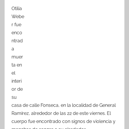
a
w
h
o
Otilia
c
itt
at
m
Webe
e
er
s
p
r fue
b
A
ar
enco
o
p
tir
ntrad
o
p
a
k
muer
ta en
el
interi
or de
su
casa de calle Fonseca, en la localidad de General
Ramírez, alrededor de las 22 de este viernes. El
cuerpo fue encontrado con signos de violencia y