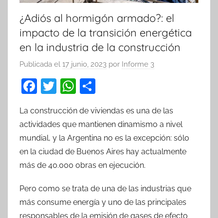
¿Adiós al hormigón armado?: el
impacto de la transición energética
en la industria de la construcción
Publicada el
17 junio, 2023
por
Informe 3
F
T
W
C
a
w
h
o
La construcción de viviendas es una de las
c
itt
at
m
actividades que mantienen dinamismo a nivel
e
er
s
p
mundial, y la Argentina no es la excepción: sólo
b
A
ar
en la ciudad de Buenos Aires hay actualmente
o
p
tir
más de 40.000 obras en ejecución.
o
p
Pero como se trata de una de las industrias que
k
más consume energía y uno de las principales
responsables de la emisión de gases de efecto