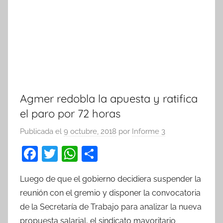
Agmer redobla la apuesta y ratifica
el paro por 72 horas
Publicada el
9 octubre, 2018
por
Informe 3
F
T
W
C
a
w
h
o
Luego de que el gobierno decidiera suspender la
c
itt
at
m
reunión con el gremio y disponer la convocatoria
e
er
s
p
de la Secretaría de Trabajo para analizar la nueva
b
A
ar
propuesta salarial, el sindicato mayoritario