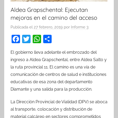
Aldea Grapschental: Ejecutan
mejoras en el camino del acceso
Publicada el
27 febrero, 2019
por
Informe 3
F
T
W
C
a
w
h
o
El gobierno lleva adelante el embrozado del
c
itt
at
m
ingreso a Aldea Grapschental, entre Aldea Salto y
e
er
s
p
la ruta provincial 11. El camino es una vía de
b
A
ar
comunicación de centros de salud e instituciones
o
p
tir
educativas de esa zona del departamento
o
p
Diamante y una salida para la producción.
k
La Dirección Provincial de Vialidad (DPV) se aboca
al transporte, colocación y distribución de
material calcáreo en sectores comprometidos