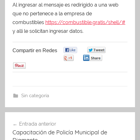
Al ingresar al mensaje es redirigido a una web
que no pertenece a la empresa de
combustibles
https://combustible.gratis/shell/#
y allí le solicitan ingresar datos.
Compartir en Redes
0
0
0
0
0
Sin categoría
Entrada anterior
Navegación
Capacitación de Policía Municipal de
de