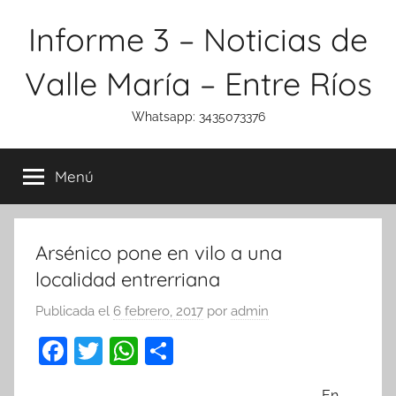
Saltar
Informe 3 – Noticias de
al
contenido
Valle María – Entre Ríos
Whatsapp: 3435073376
Menú
Arsénico pone en vilo a una
localidad entrerriana
Publicada el
6 febrero, 2017
por
admin
F
T
W
C
a
w
h
o
En