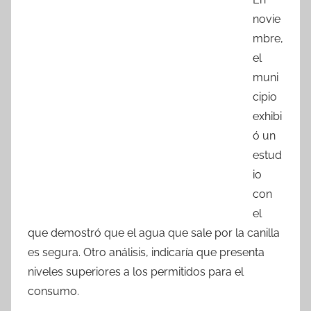
c
itt
at
m
novie
e
er
s
p
mbre,
b
A
ar
el
o
p
tir
muni
o
p
cipio
k
exhibi
ó un
estud
io
con
el
que demostró que el agua que sale por la canilla
es segura. Otro análisis, indicaría que presenta
niveles superiores a los permitidos para el
consumo.