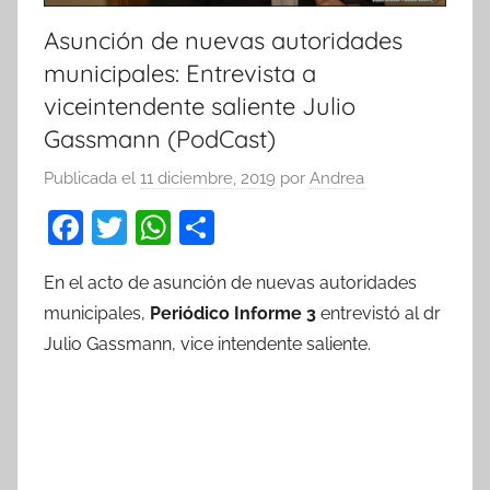
Asunción de nuevas autoridades
municipales: Entrevista a
viceintendente saliente Julio
Gassmann (PodCast)
Publicada el
11 diciembre, 2019
por
Andrea
F
T
W
C
a
w
h
o
En el acto de asunción de nuevas autoridades
c
itt
at
m
municipales,
Periódico Informe 3
entrevistó al dr
e
er
s
p
Julio Gassmann, vice intendente saliente.
b
A
ar
o
p
tir
o
p
k