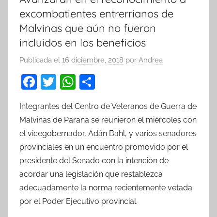
excombatientes entrerrianos de
Malvinas que aún no fueron
incluidos en los beneficios
Publicada el
16 diciembre, 2018
por
Andrea
F
T
W
C
a
w
h
o
Integrantes del Centro de Veteranos de Guerra de
c
itt
at
m
Malvinas de Paraná se reunieron el miércoles con
e
er
s
p
el vicegobernador, Adán Bahl, y varios senadores
b
A
ar
provinciales en un encuentro promovido por el
o
p
tir
presidente del Senado con la intención de
o
p
acordar una legislación que restablezca
k
adecuadamente la norma recientemente vetada
por el Poder Ejecutivo provincial.