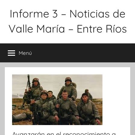
Saltar
Informe 3 – Noticias de
al
contenido
Valle María – Entre Ríos
Menú
Avanzarán en el reconocimiento a