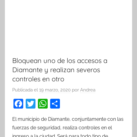
Bloquean uno de los accesos a
Diamante y realizan severos
controles en otro
Publicada el
19 marzo, 2020
por
Andrea
F
T
W
C
a
w
h
o
El municipio de Diamante, conjuntamente con las
c
itt
at
m
fuerzas de seguridad, realiza controles en el
e
er
s
p
ingreso a la ciudad. Será para todo tipo de