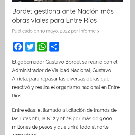
Bordet gestiona ante Nación más
obras viales para Entre Ríos
Publicado en
10 mayo, 2022
por
Informe 3
F
T
W
C
a
w
h
o
El gobernador Gustavo Bordet se reunió con el
c
itt
at
m
Administrador de Vialidad Nacional, Gustavo
e
er
s
p
Arrieta, para repasar las diversas obras que
b
A
ar
reactivó y realiza el organismo nacional en Entre
o
p
tir
Ríos.
o
p
Entre ellas, el llamado a licitación de tramos de
k
las rutas N°1, la N° 2 y N° 28 por más de 9.000
millones de pesos y que unirá todo el norte