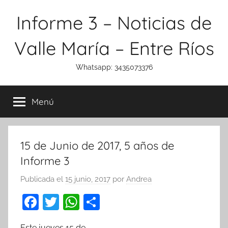
Saltar
Informe 3 – Noticias de
al
contenido
Valle María – Entre Ríos
Whatsapp: 3435073376
Menú
15 de Junio de 2017, 5 años de
Informe 3
Publicada el
15 junio, 2017
por
Andrea
F
T
W
C
a
w
h
o
Este jueves 15 de