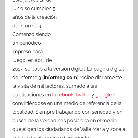
c
itt
at
m
junio se cumplen 5
e
er
s
p
años de la creación
b
A
ar
de Informe 3.
o
p
tir
Comenzó siendo
o
p
un periódico
k
impreso para
luego, en abril de
2017, se pasó a la versión digital. La pagina digital
de Informe 3 (
informe3.com
) recibe diariamente
la visita de mil lectores, sumado a las
publicaciones en
facebook,
twitter
y
google +
convirtiéndose en una medio de referencia de la
localidad. Siempre trabajando con seriedad y en
busca de la verdad nos posiciona en el medio
que eligen los ciudadanos de Valle María y zona a
la hora de informarse diariamente.