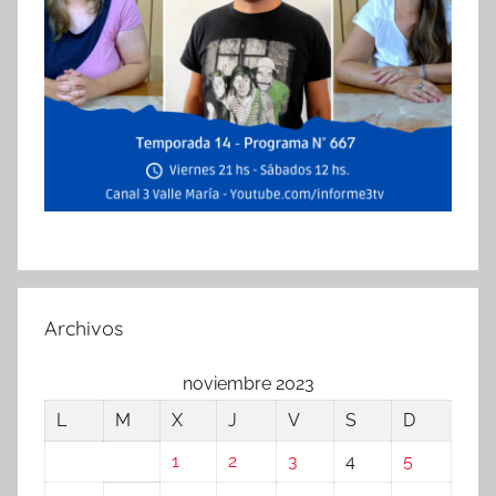
Archivos
noviembre 2023
L
M
X
J
V
S
D
1
2
3
4
5