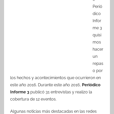
e
er
s
p
Perió
b
A
ar
dico
o
p
tir
Infor
o
p
me 3
k
quisi
mos
hacer
un
repas
o por
los hechos y acontecimientos que ocurrieron en
este año 2016. Durante este año 2016,
Periódico
Informe 3
publicó 31 entrevistas y realizo la
cobertura de 12 eventos.
Algunas noticias más destacadas en las redes