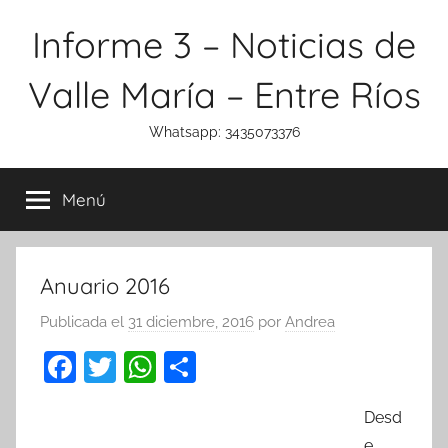
Saltar
Informe 3 – Noticias de
al
contenido
Valle María – Entre Ríos
Whatsapp: 3435073376
Menú
Anuario 2016
Publicada el
31 diciembre, 2016
por
Andrea
F
T
W
C
a
w
h
o
Desd
c
itt
at
m
e