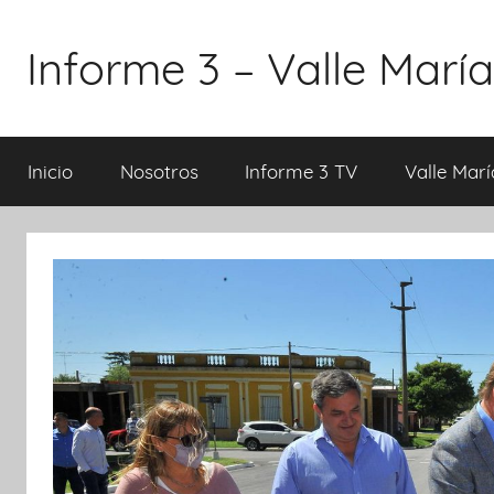
Saltar
al
Informe 3 – Valle María
contenido
Inicio
Nosotros
Informe 3 TV
Valle Marí