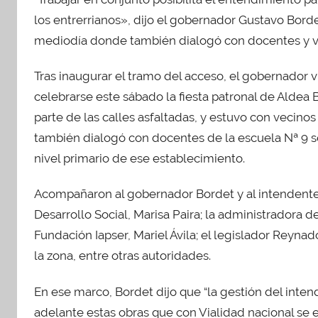
c
itt
at
m
los entrerrianos», dijo el gobernador Gustavo Borde
e
er
s
p
mediodía donde también dialogó con docentes y ve
b
A
ar
o
p
tir
Tras inaugurar el tramo del acceso, el gobernador 
o
p
celebrarse este sábado la fiesta patronal de Aldea B
k
parte de las calles asfaltadas, y estuvo con vecino
también dialogó con docentes de la escuela Nª 9 so
nivel primario de ese establecimiento.
Acompañaron al gobernador Bordet y al intendente 
Desarrollo Social, Marisa Paira; la administradora de
Fundación Iapser, Mariel Ávila; el legislador Reyna
la zona, entre otras autoridades.
En ese marco, Bordet dijo que “la gestión del inte
adelante estas obras que con Vialidad nacional se