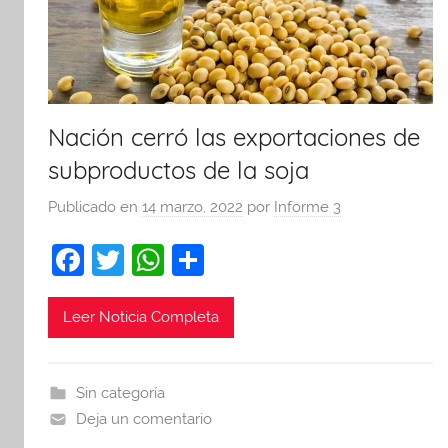
Nación cerró las exportaciones de
subproductos de la soja
Publicado en
14 marzo, 2022
por
Informe 3
F
T
W
C
a
w
h
o
c
itt
at
m
Leer Noticia Completa
e
er
s
p
b
A
ar
Sin categoría
o
p
tir
Deja un comentario