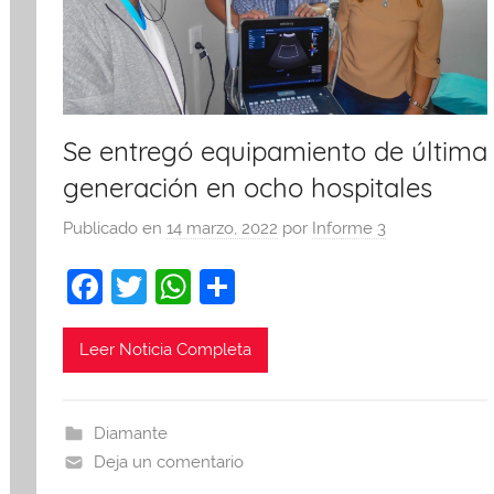
Se entregó equipamiento de última
generación en ocho hospitales
Publicado en
14 marzo, 2022
por
Informe 3
F
T
W
C
a
w
h
o
c
itt
at
m
Leer Noticia Completa
e
er
s
p
b
A
ar
Diamante
o
p
tir
Deja un comentario