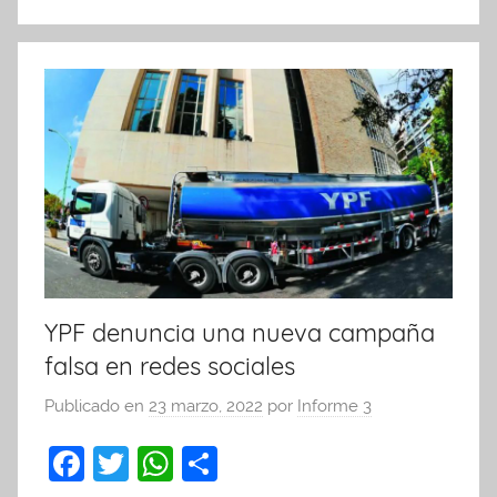
o
p
k
YPF denuncia una nueva campaña
falsa en redes sociales
Publicado en
23 marzo, 2022
por
Informe 3
F
T
W
C