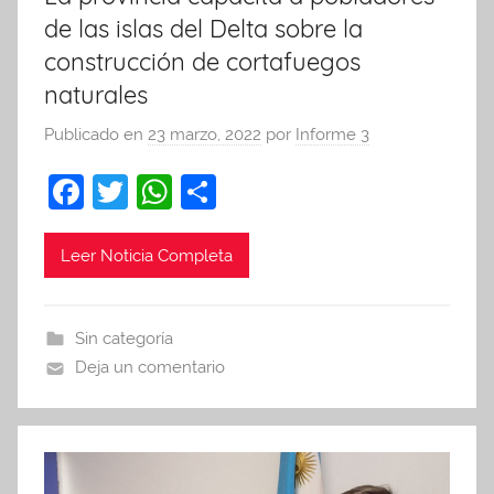
de las islas del Delta sobre la
construcción de cortafuegos
naturales
Publicado en
23 marzo, 2022
por
Informe 3
F
T
W
C
a
w
h
o
c
itt
at
m
Leer Noticia Completa
e
er
s
p
b
A
ar
Sin categoría
o
p
tir
Deja un comentario
o
p
k