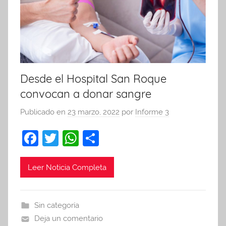
Desde el Hospital San Roque
convocan a donar sangre
Publicado en
23 marzo, 2022
por
Informe 3
F
T
W
C
a
w
h
o
c
itt
at
m
Leer Noticia Completa
e
er
s
p
b
A
ar
Sin categoría
o
p
tir
Deja un comentario