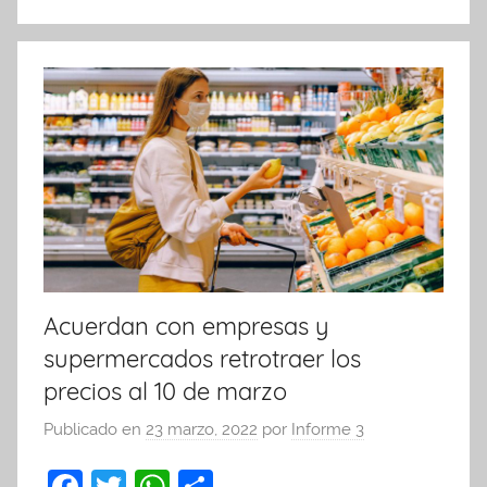
o
p
k
Acuerdan con empresas y
supermercados retrotraer los
precios al 10 de marzo
Publicado en
23 marzo, 2022
por
Informe 3
F
T
W
C