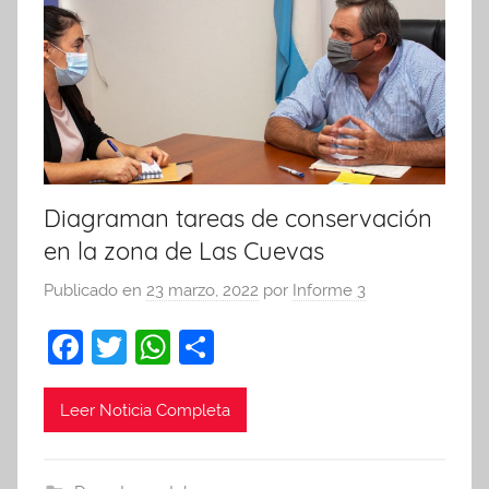
Diagraman tareas de conservación
en la zona de Las Cuevas
Publicado en
23 marzo, 2022
por
Informe 3
F
T
W
C
a
w
h
o
c
itt
at
m
Leer Noticia Completa
e
er
s
p
b
A
ar