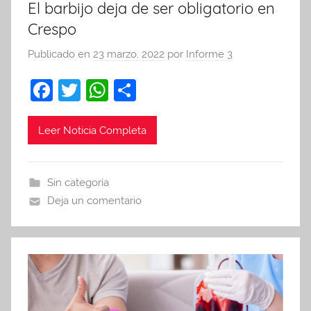
El barbijo deja de ser obligatorio en
Crespo
Publicado en
23 marzo, 2022
por
Informe 3
F
T
W
C
a
w
h
o
c
itt
at
m
Leer Noticia Completa
e
er
s
p
b
A
ar
Sin categoría
o
p
tir
Deja un comentario
o
p
k