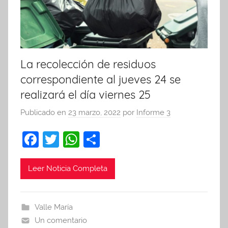
La recolección de residuos
correspondiente al jueves 24 se
realizará el día viernes 25
Publicado en
23 marzo, 2022
por
Informe 3
F
T
W
C
a
w
h
o
c
itt
at
m
Leer Noticia Completa
e
er
s
p
b
A
ar
Valle María
o
p
tir
Un comentario