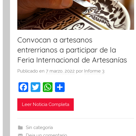
Convocan a artesanos
entrerrianos a participar de la
Feria Internacional de Artesanías
Publicado en
7 marzo, 2022
por
Informe 3
F
T
W
C
a
w
h
o
c
itt
at
m
Leer Noticia Completa
e
er
s
p
b
A
ar
Sin categoría
o
p
tir
Deja un comentario