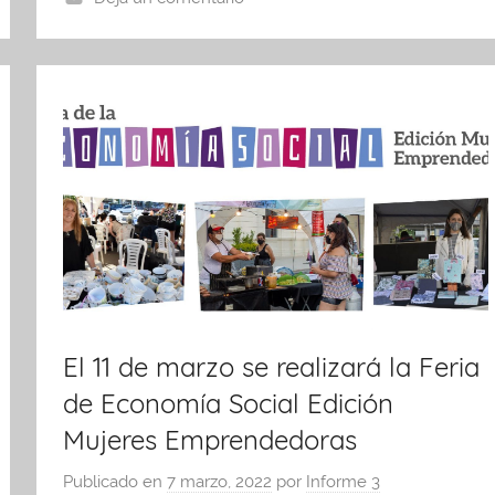
o
p
k
El 11 de marzo se realizará la Feria
de Economía Social Edición
Mujeres Emprendedoras
Publicado en
7 marzo, 2022
por
Informe 3