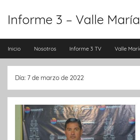
Saltar
al
Informe 3 – Valle María
contenido
Inicio
Nosotros
Informe 3 TV
Valle Marí
Día:
7 de marzo de 2022