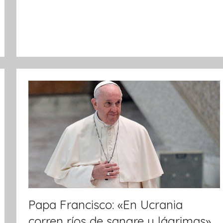
o
p
k
Papa Francisco: «En Ucrania
corren ríos de sangre y lágrimas»