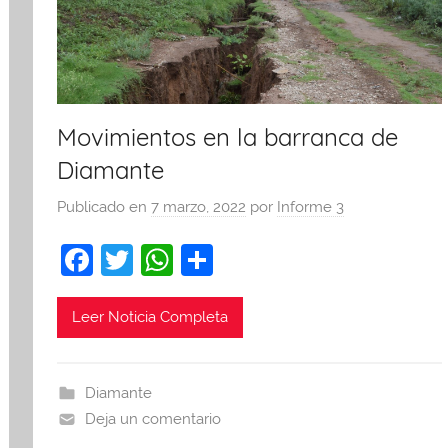
Movimientos en la barranca de
Diamante
Publicado en
7 marzo, 2022
por
Informe 3
F
T
W
C
a
w
h
o
c
itt
at
m
Leer Noticia Completa
e
er
s
p
b
A
ar
Diamante
o
p
tir
Deja un comentario