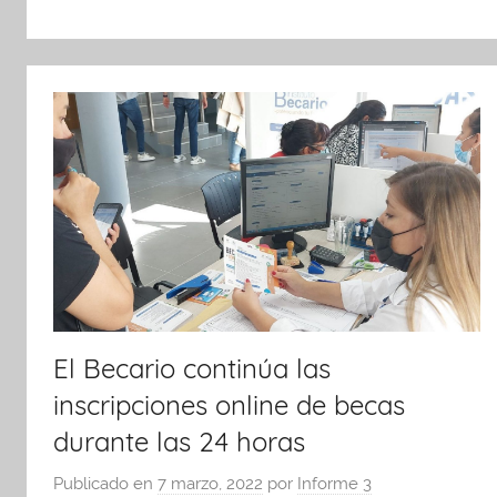
k
El Becario continúa las
inscripciones online de becas
durante las 24 horas
Publicado en
7 marzo, 2022
por
Informe 3