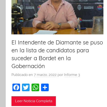
El Intendente de Diamante se puso
en la lista de candidatos para
suceder a Bordet en la
Gobernación
Publicado en
7 marzo, 2022
por
Informe 3
F
T
W
C
a
w
h
o
c
itt
at
m
Leer Noticia Completa