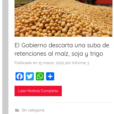
El Gobierno descarta una suba de
retenciones al maíz, soja y trigo
Publicado en
15 marzo, 2022
por
Informe 3
F
T
W
C
a
w
h
o
c
itt
at
m
Leer Noticia Completa
e
er
s
p
b
A
ar
Sin categoría