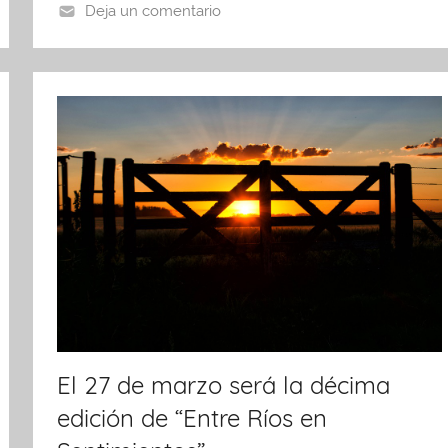
o
p
tir
Deja un comentario
o
p
k
El 27 de marzo será la décima
edición de “Entre Ríos en