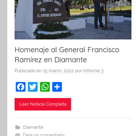
Homenaje al General Francisco
Ramírez en Diamante
Publicado en
15 marzo, 2022
por
Informe 3
F
T
W
C
a
w
h
o
c
itt
at
m
Leer Noticia Completa
e
er
s
p
b
A
ar
Diamante
o
p
tir
Deja un comentario