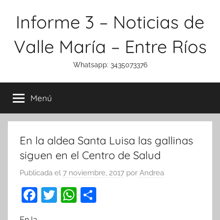
Saltar
Informe 3 – Noticias de
al
contenido
Valle María – Entre Ríos
Whatsapp: 3435073376
Menú
En la aldea Santa Luisa las gallinas
siguen en el Centro de Salud
Publicada el
7 noviembre, 2017
por
Andrea
F
T
W
C
a
w
h
o
En la