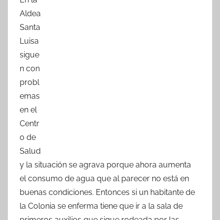
c
itt
at
m
Aldea
e
er
s
p
Santa
b
A
ar
Luisa
o
p
tir
sigue
o
p
n con
k
probl
emas
en el
Centr
o de
Salud
y la situación se agrava porque ahora aumenta
el consumo de agua que al parecer no está en
buenas condiciones. Entonces si un habitante de
la Colonia se enferma tiene que ir a la sala de
primeros auxilios que sigue rodeada por las