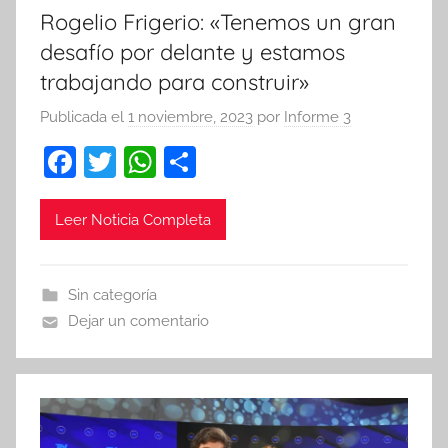
Rogelio Frigerio: «Tenemos un gran
desafío por delante y estamos
trabajando para construir»
Publicada el
1 noviembre, 2023
por
Informe 3
F
T
W
C
a
w
h
o
c
itt
at
m
Leer Noticia Completa
e
er
s
p
b
A
ar
Sin categoría
o
p
tir
Dejar un comentario
o
p
k