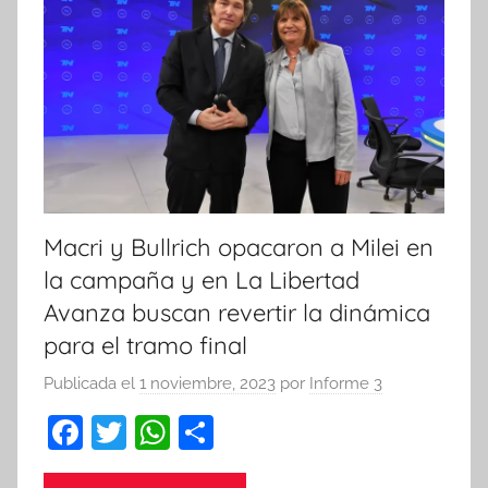
Macri y Bullrich opacaron a Milei en
la campaña y en La Libertad
Avanza buscan revertir la dinámica
para el tramo final
Publicada el
1 noviembre, 2023
por
Informe 3
F
T
W
C
a
w
h
o