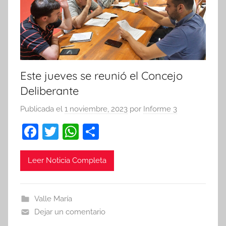
Este jueves se reunió el Concejo
Deliberante
Publicada el
1 noviembre, 2023
por
Informe 3
F
T
W
C
a
w
h
o
c
itt
at
m
Leer Noticia Completa
e
er
s
p
b
A
ar
Valle María
o
p
tir
Dejar un comentario