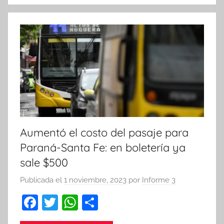
o
p
k
Aumentó el costo del pasaje para
Paraná-Santa Fe: en boletería ya
sale $500
Publicada el
1 noviembre, 2023
por
Informe 3
F
T
W
C
a
w
h
o