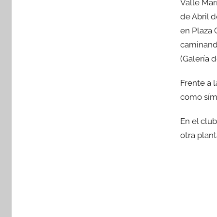
Valle Mar
e
er
s
p
de Abril 
b
A
ar
en Plaza 
o
p
tir
caminando
o
p
(Galería 
k
Frente a 
como símb
En el clu
otra plant