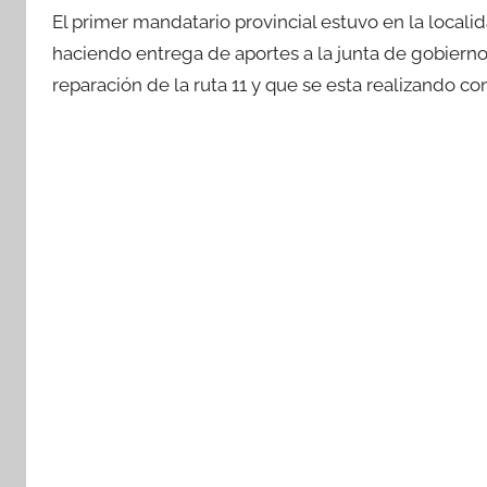
El primer mandatario provincial estuvo en la loca
c
itt
at
m
haciendo entrega de aportes a la junta de gobierno
e
er
s
p
reparación de la ruta 11 y que se esta realizando con
b
A
ar
o
p
tir
o
p
k