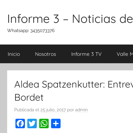
Saltar
al
Informe 3 – Noticias de
contenido
Whatsapp: 3435073376
Inicio
Nosotros
Informe 3 TV
Valle 
Aldea Spatzenkutter: Entr
Bordet
Publicada el
25 julio, 2017
por
admin
F
T
W
C
a
w
h
o