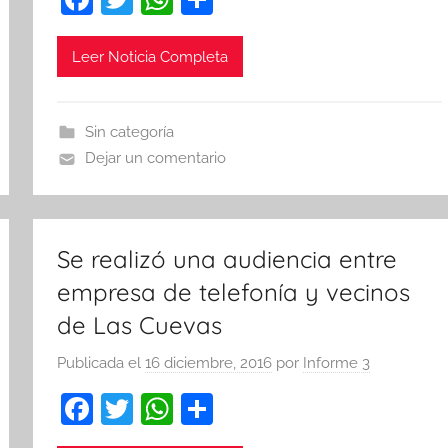
a
w
h
o
c
itt
at
m
Leer Noticia Completa
e
er
s
p
b
A
ar
Sin categoría
o
p
tir
Dejar un comentario
o
p
k
Se realizó una audiencia entre
empresa de telefonía y vecinos
de Las Cuevas
Publicada el
16 diciembre, 2016
por
Informe 3
F
T
W
C
a
w
h
o