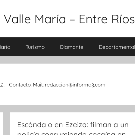
 Valle María – Entre Ríos
María
Turismo
Diamante
Departamental
2. - Contacto: Mail:
redaccion@informe3.com
-
Escándalo en Ezeiza: filman a un
policía consumiendo cocaína en