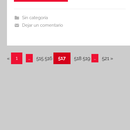
e
er
s
p
b
A
ar
Sin categoría
o
p
tir
Dejar un comentario
o
p
k
Navegación
Entradas
Entradas
«
1
…
515 516
517
518 519
…
521
»
anteriores
siguient
de
entradas