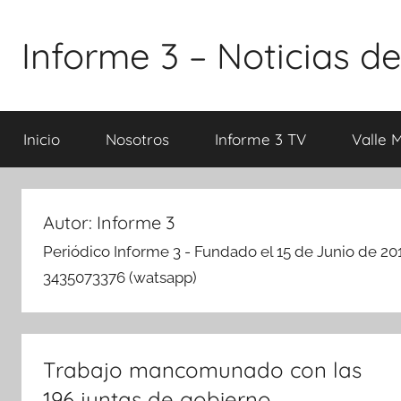
Saltar
al
Informe 3 – Noticias de
contenido
Inicio
Nosotros
Informe 3 TV
Valle 
Autor:
Informe 3
Periódico Informe 3 - Fundado el 15 de Junio de 201
3435073376 (watsapp)
Trabajo mancomunado con las
196 juntas de gobierno