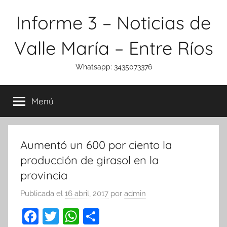
Saltar
Informe 3 – Noticias de
al
contenido
Valle María – Entre Ríos
Whatsapp: 3435073376
Menú
Aumentó un 600 por ciento la
producción de girasol en la
provincia
Publicada el
16 abril, 2017
por
admin
F
T
W
C