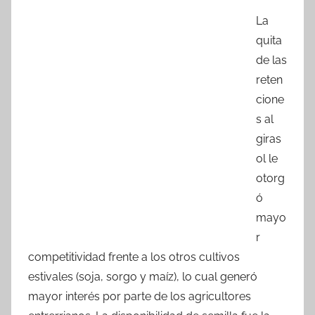
a
w
h
o
La
c
itt
at
m
quita
e
er
s
p
de las
b
A
ar
reten
o
p
tir
cione
o
p
s al
k
giras
ol le
otorg
ó
mayo
r
competitividad frente a los otros cultivos
estivales (soja, sorgo y maíz), lo cual generó
mayor interés por parte de los agricultores