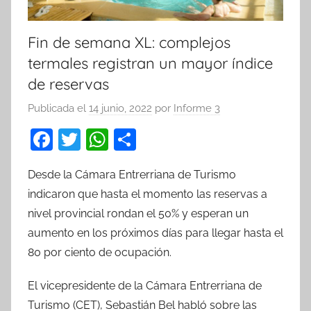
Fin de semana XL: complejos
termales registran un mayor índice
de reservas
Publicada el
14 junio, 2022
por
Informe 3
F
T
W
C
a
w
h
o
Desde la Cámara Entrerriana de Turismo
c
itt
at
m
indicaron que hasta el momento las reservas a
e
er
s
p
nivel provincial rondan el 50% y esperan un
b
A
ar
aumento en los próximos días para llegar hasta el
o
p
tir
80 por ciento de ocupación.
o
p
El vicepresidente de la Cámara Entrerriana de
k
Turismo (CET), Sebastián Bel habló sobre las