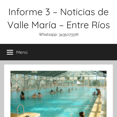
Saltar
Informe 3 – Noticias de
al
contenido
Valle María – Entre Ríos
Whatsapp: 3435073376
Menú